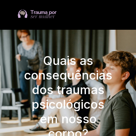
Quais as
consequências
dos traumas
psicológicos
em nosso
corpo?